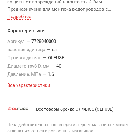
защиты от повреждений и контакты 4.7мм.
Предназначена для монтажа водопроводов с
давлением до 1,0 МПа, и газопроводов до 1,6 МПа.
Подробнее
Характеристики
Артикул
—
7728040000
Базовая единица
—
шт
Производитель
—
OLFUSE
Диаметр труб D, мм
—
40
Давление, МПа
—
1.6
Все характеристики
Все товары бренда ОЛФЬЮЗ (OLFUSE)
Цена действительна только для интернет-магазина и может
отличаться от цен в розничных магазинах