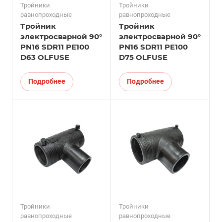
Тройники
Тройники
равнопроходные
равнопроходные
Тройник
Тройник
электросварной 90°
электросварной 90°
PN16 SDR11 PE100
PN16 SDR11 PE100
D63 OLFUSE
D75 OLFUSE
Подробнее
Подробнее
Тройники
Тройники
равнопроходные
равнопроходные