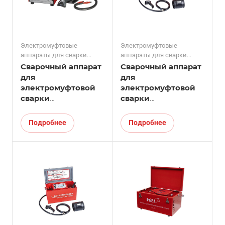
Электромуфтовые
Электромуфтовые
аппараты для сварки
аппараты для сварки
фитингов
фитингов
Сварочный аппарат
Сварочный аппарат
для
для
электромуфтовой
электромуфтовой
сварки
сварки
полимерных труб
полимерных труб
ROWELD ROFUSE
ROWELD ROFUSE
Подробнее
Подробнее
PRINT +
400 TURBO