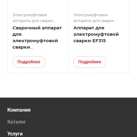
Электромуфтовые
Электромуфтовые
аппараты для сварки
аппараты для сварки
фитингов
фитингов
Сварочный аппарат
Аппарат для
для
электромуфтовой
электромуфтовой
сварки EF315
сварки
полимерных труб
ROWELD ROFUSE
Подробнее
Подробнее
1200 TURBO
Компания
Каталог
Услуги