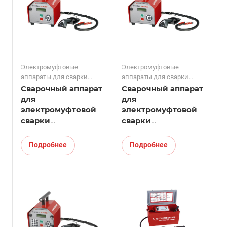
Электромуфтовые
Электромуфтовые
аппараты для сварки
аппараты для сварки
фитингов
фитингов
Сварочный аппарат
Сварочный аппарат
для
для
электромуфтовой
электромуфтовой
сварки
сварки
полимерных труб
полимерных труб
ROWELD ROFUSE
ROWELD ROFUSE +
Подробнее
Подробнее
basic 48