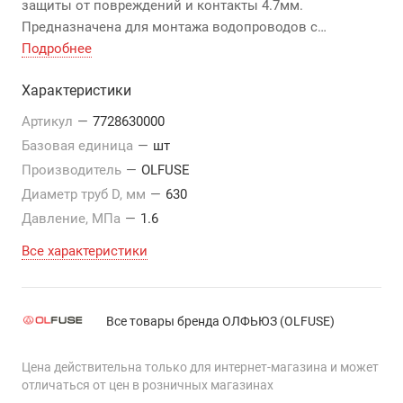
защиты от повреждений и контакты 4.7мм.
Предназначена для монтажа водопроводов с
давлением до 1,0 МПа, и газопроводов до 1,6 МПа.
Подробнее
Характеристики
Артикул
—
7728630000
Базовая единица
—
шт
Производитель
—
OLFUSE
Диаметр труб D, мм
—
630
Давление, МПа
—
1.6
Все характеристики
Все товары бренда ОЛФЬЮЗ (OLFUSE)
Цена действительна только для интернет-магазина и может
отличаться от цен в розничных магазинах