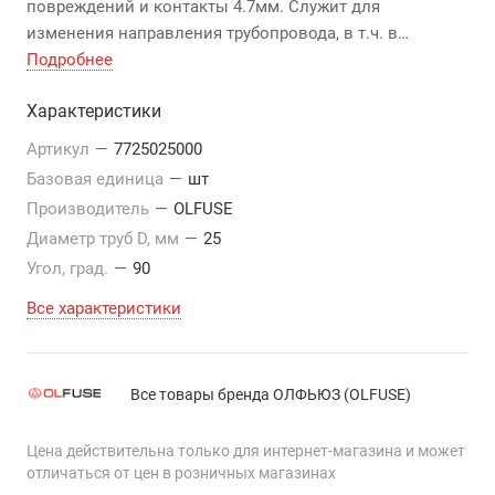
повреждений и контакты 4.7мм. Служит для
изменения направления трубопровода, в т.ч. в
стесненных условиях. Предназначен для монтажа
Подробнее
водопроводов с давлением до 1,0 МПа, и
Характеристики
газопроводов до 1,6 МПа.
Артикул
—
7725025000
Базовая единица
—
шт
Производитель
—
OLFUSE
Диаметр труб D, мм
—
25
Угол, град.
—
90
Все характеристики
Все товары бренда ОЛФЬЮЗ (OLFUSE)
Цена действительна только для интернет-магазина и может
отличаться от цен в розничных магазинах