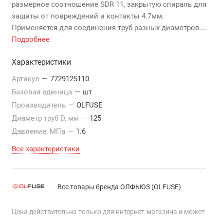
размерное соотношение SDR 11, закрытую спираль для
защиты от повреждений и контакты 4.7мм.
Применяется для соединения труб разных диаметров.
Предназначен для монтажа водопроводов с
Подробнее
давлением до 1,0 МПа, и газопроводов до 1,6 МПа.
Характеристики
Артикул
—
7729125110
Базовая единица
—
шт
Производитель
—
OLFUSE
Диаметр труб D, мм
—
125
Давление, МПа
—
1.6
Все характеристики
Все товары бренда ОЛФЬЮЗ (OLFUSE)
Цена действительна только для интернет-магазина и может