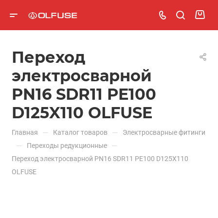
Переход
электросварной
PN16 SDR11 PE100
D125X110 OLFUSE
—
—
Главная
Каталог товаров
Электросварные фитинги
—
—
Переходы редукционные
Переход электросварной PN16 SDR11 PE100 D125X110
OLFUSE