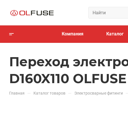
Компания
Каталог
Переход электро
D160X110 OLFUSE
—
—
Главная
Каталог товаров
Электросварные фитинги