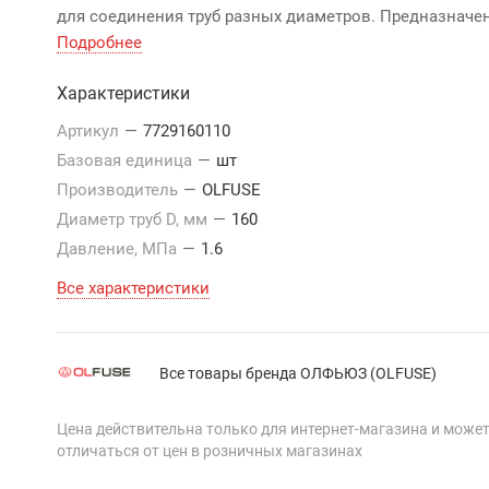
для соединения труб разных диаметров. Предназначе
для монтажа водопроводов с давлением до 1,0 МПа, и
Подробнее
газопроводов до 1,6 МПа.
Характеристики
Артикул
—
7729160110
Базовая единица
—
шт
Производитель
—
OLFUSE
Диаметр труб D, мм
—
160
Давление, МПа
—
1.6
Все характеристики
Все товары бренда ОЛФЬЮЗ (OLFUSE)
Цена действительна только для интернет-магазина и може
отличаться от цен в розничных магазинах