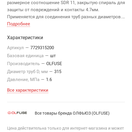
размерное соотношение SDR 11, закрытую спираль для
защиты от повреждений и контакты 4.7мм.
Применяется для соединения труб разных диаметров.
Предназначен для монтажа водопроводов с
Подробнее
давлением до 1,0 МПа, и газопроводов до 1,6 МПа.
Характеристики
Артикул
—
7729315200
Базовая единица
—
шт
Производитель
—
OLFUSE
Диаметр труб D, мм
—
315
Давление, МПа
—
1.6
Все характеристики
Все товары бренда ОЛФЬЮЗ (OLFUSE)
Цена действительна только для интернет-магазина и может