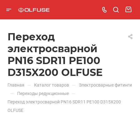
Переход
электросварной
PN16 SDR11 PE100
D315X200 OLFUSE
—
—
Главная
Каталог товаров
Электросварные фитинги
—
—
Переходы редукционные
Переход электросварной PN16 SDR11 PE100 D315X200
OLFUSE