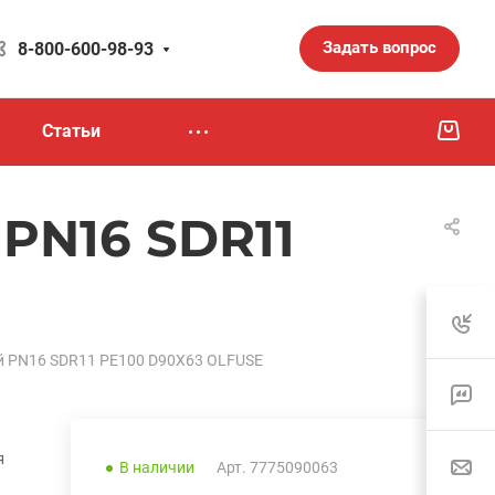
Задать вопрос
8-800-600-98-93
Статьи
PN16 SDR11
й PN16 SDR11 PE100 D90X63 OLFUSE
я
В наличии
Арт.
7775090063