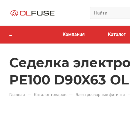
Компания
Каталог
Седелка электро
PE100 D90X63 O
—
—
Главная
Каталог товаров
Электросварные фитинги