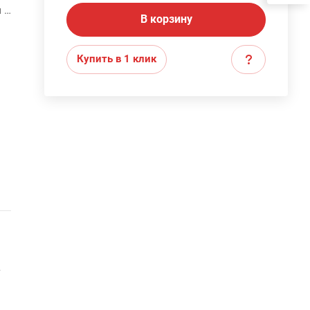
 в
В корзину
 и
Купить в 1 клик
т