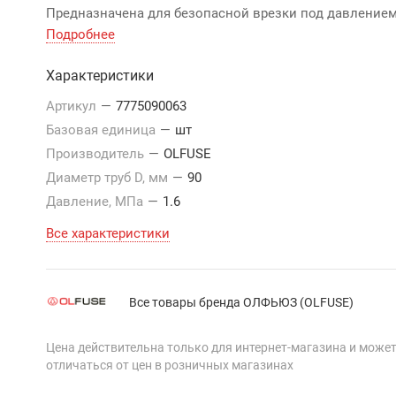
Предназначена для безопасной врезки под давлением
водопроводы с максимальным давлением до 1,0 МПа,
Подробнее
газопроводы до 1,6 МПа.
Характеристики
Артикул
—
7775090063
Базовая единица
—
шт
Производитель
—
OLFUSE
Диаметр труб D, мм
—
90
Давление, МПа
—
1.6
Все характеристики
Все товары бренда ОЛФЬЮЗ (OLFUSE)
Цена действительна только для интернет-магазина и може
отличаться от цен в розничных магазинах