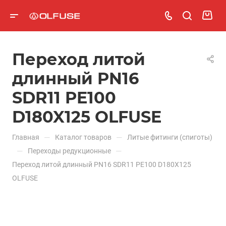
Переход литой
длинный PN16
SDR11 PE100
D180X125 OLFUSE
—
—
Главная
Каталог товаров
Литые фитинги (спиготы)
—
—
Переходы редукционные
Переход литой длинный PN16 SDR11 PE100 D180X125
OLFUSE