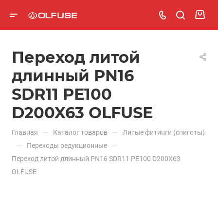
Переход литой
длинный PN16
SDR11 PE100
D200X63 OLFUSE
—
—
Главная
Каталог товаров
Литые фитинги (спиготы)
—
—
Переходы редукционные
Переход литой длинный PN16 SDR11 PE100 D200X63
OLFUSE