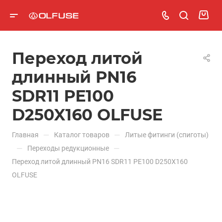
Переход литой
длинный PN16
SDR11 PE100
D250X160 OLFUSE
—
—
Главная
Каталог товаров
Литые фитинги (спиготы)
—
—
Переходы редукционные
Переход литой длинный PN16 SDR11 PE100 D250X160
OLFUSE