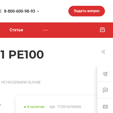
Задать вопрос
8-800-600-98-93
Статьи
1 PE100
1 PE100 D250X90 OLFUSE
и
В наличии
Арт.
772016250090
.