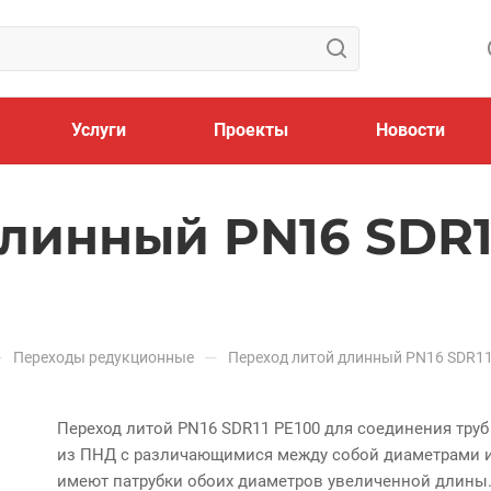
Услуги
Проекты
Новости
линный PN16 SDR1
—
—
Переходы редукционные
Переход литой длинный PN16 SDR1
Переход литой PN16 SDR11 PE100 для соединения труб
из ПНД с различающимися между собой диаметрами 
имеют патрубки обоих диаметров увеличенной длины