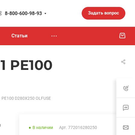
Задать вопрос
8-800-600-98-93
Статьи
1 PE100
1 PE100 D280X250 OLFUSE
и
В наличии
Арт.
772016280250
.