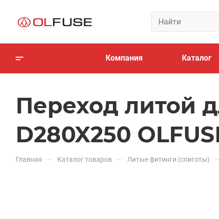
Компания
Каталог
Переход литой д
D280X250 OLFUS
—
—
Главная
Каталог товаров
Литые фитинги (спиготы)