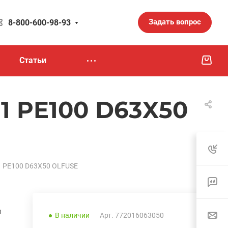
Задать вопрос
8-800-600-98-93
Статьи
1 PE100 D63X50
1 PE100 D63X50 OLFUSE
и
В наличии
Арт.
772016063050
.