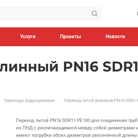
Услуги
Проекты
Новости
линный PN16 SDR1
—
—
Переходы редукционные
Переход литой длинный PN16 SDR1
Переход литой PN16 SDR11 PE100 для соединения труб
из ПНД с различающимися между собой диаметрами 
имеют патрубки обоих диаметров увеличенной длины