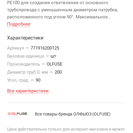
PE100 для создания ответвления от основного
трубопровода с уменьшенным диаметром патрубка,
расположенного под углом 90°. Максимальное
давление 1,6 МПа.
Подробнее
Характеристики
Артикул
—
771916200125
Базовая единица
—
шт
Производитель
—
OLFUSE
Диаметр труб D, мм
—
200
Угол, град.
—
90
Все характеристики
Все товары бренда ОЛФЬЮЗ (OLFUSE)
Цена действительна только для интернет-магазина и может