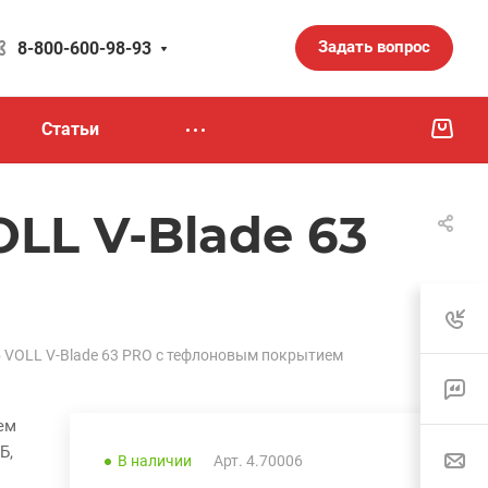
Задать вопрос
8-800-600-98-93
Статьи
LL V-Blade 63
 VOLL V-Blade 63 PRO с тефлоновым покрытием
ем
Б,
В наличии
Арт.
4.70006